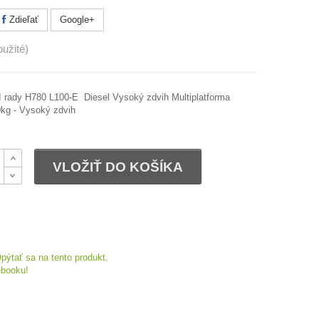
Zdieľať
Google+
užité)
rady H780 L100-E Diesel Vysoký zdvih Multiplatforma
0kg - Vysoký zdvih
B
VLOŽIŤ DO KOŠÍKA
B
pýtať sa na tento produkt.
ebooku!