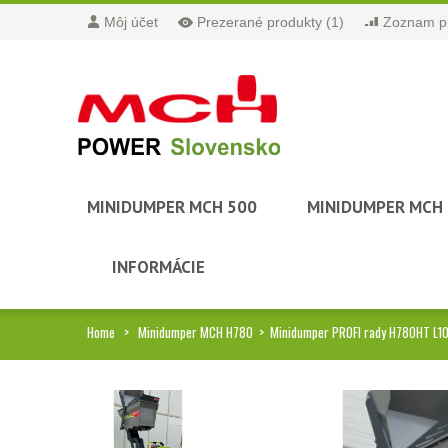
Môj účet
Prezerané produkty
(1)
Zoznam pr
MINIDUMPER MCH 500
MINIDUMPER MCH
INFORMÁCIE
Home
>
Minidumper MCH H780
>
Minidumper PROFI rady H780HT L100