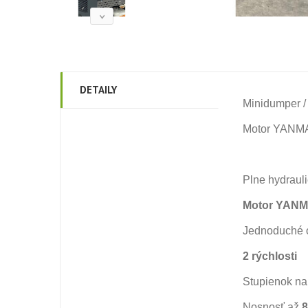
DETAILY
Minidumper /
Motor YANMAR
Plne hydraul
Motor
YANMA
Jednoduché o
2 rýchlosti
Stupienok na
Nosnosť až
8