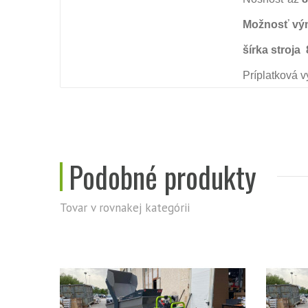
Možnosť vým
šírka stroja
Príplatková 
-Miešačka so
Podobné produkty
Tovar v rovnakej kategórii