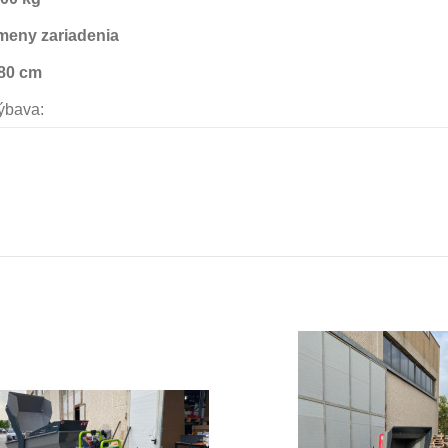
eny zariadenia
 80 cm
výbava:
 samo-nakladacou radlicou -
(objem 250 litrov) : 3490,-€