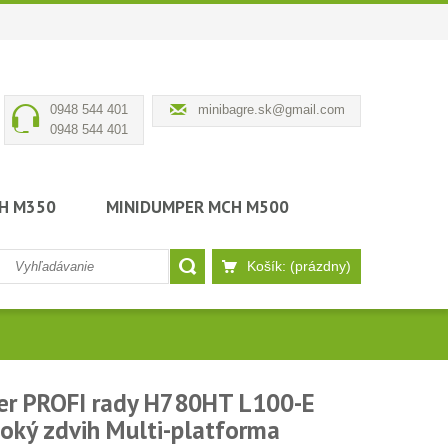
0948 544 401
minibagre.sk@gmail.com
0948 544 401
H M350
MINIDUMPER MCH M500
Košík:
(prázdny)
er PROFI rady H780HT L100-E
soký zdvih Multi-platforma