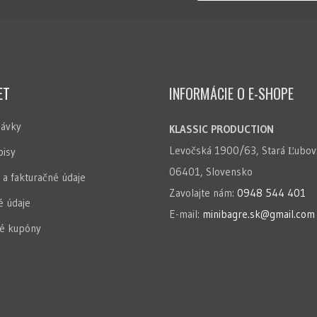
ET
INFORMÁCIE O E-SHOPE
ávky
KLASSIC PRODUCTION
Levočská 1900/63, Stará Ľubov
isy
06401, Slovensko
 a fakturačné údaje
Zavolajte nám:
0948 544 401
 údaje
E-mail:
minibagre.sk@gmail.com
é kupóny