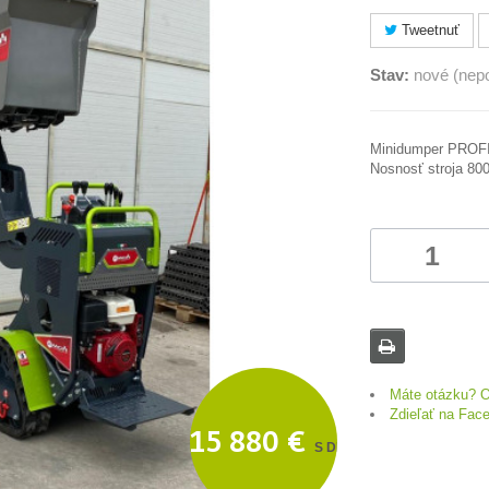
Tweetnuť
Stav:
nové (nepo
Minidumper PROFI 
Nosnosť stroja 80
Máte otázku? O
Zdieľať na Fac
15 880 €
S DPH