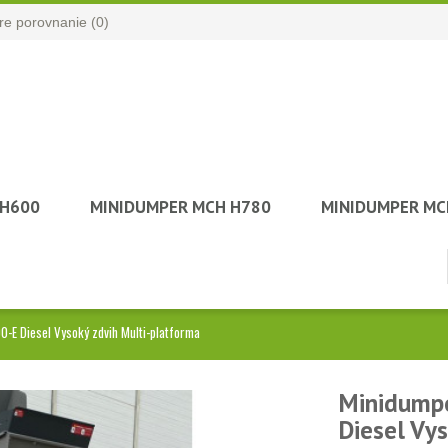
e porovnanie (
0
)
 H600
MINIDUMPER MCH H780
MINIDUMPER MC
-E Diesel Vysoký zdvih Multi-platforma
Minidump
Diesel Vy