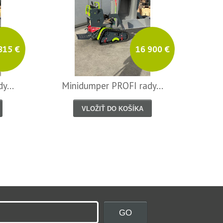
315 €
16 900 €
y...
Minidumper PROFI rady...
Mi
VLOŽIŤ DO KOŠÍKA