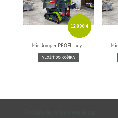
295 €
12 890 €
...
Minidumper PROFI rady...
Min
VLOŽIŤ DO KOŠÍKA
Dostávajte novinky e-mailom