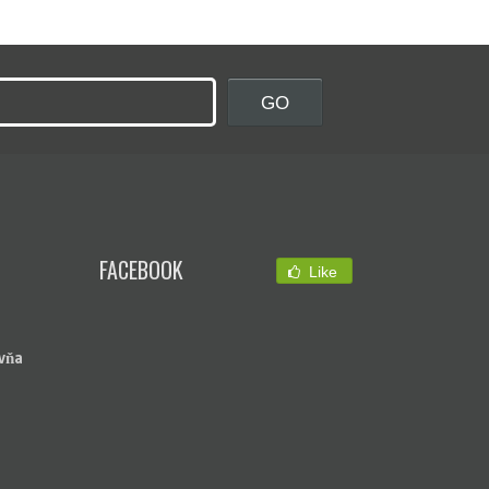
FACEBOOK
Like
vňa