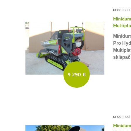
undefined
Minidum
Multipl
Minidum
Pro Hy
Multipl
sklápač
9 290 €
undefined
Minidum