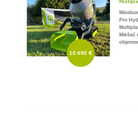
Multipl
Minidum
Pro Hy
Multipl
Miešač 
objemom
10 690 €