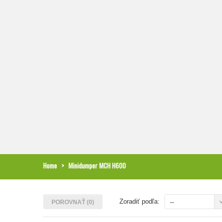
Home
>
Minidumper MCH H600
Zoradiť podľa:
--
POROVNAŤ (
0
)