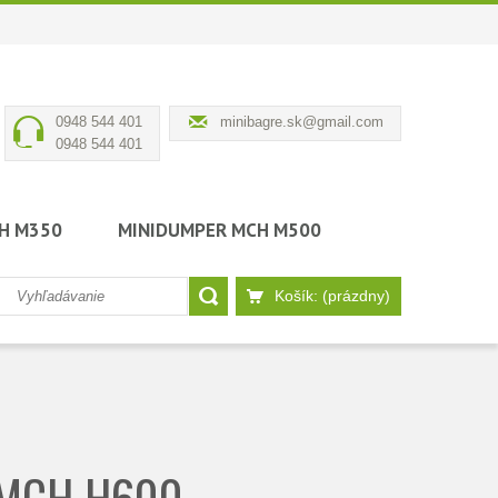
0948 544 401
minibagre.sk@gmail.com
0948 544 401
H M350
MINIDUMPER MCH M500
Košík:
(prázdny)
 MCH H600