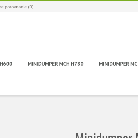
e porovnanie (
0
)
 H600
MINIDUMPER MCH H780
MINIDUMPER MC
Minidumper