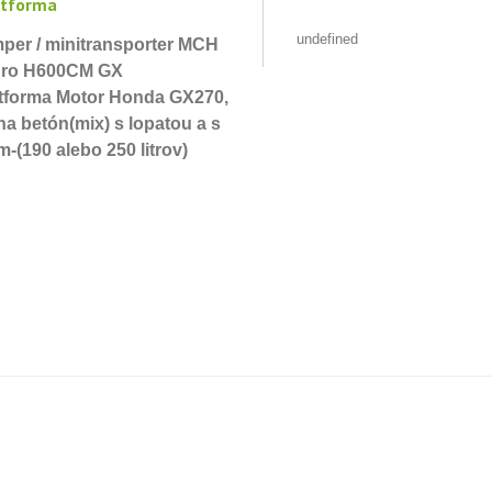
atforma
undefined
per / minitransporter MCH
dro H600CM GX
atforma Motor Honda GX270,
na betón(mix) s lopatou a s
-(190 alebo 250 litrov)