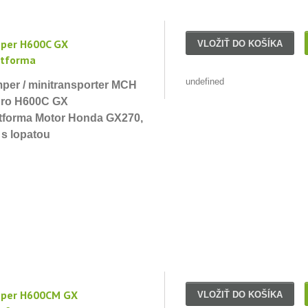
per H600C GX
VLOŽIŤ DO KOŠÍKA
atforma
undefined
per / minitransporter MCH
dro H600C GX
atforma Motor Honda GX270,
 s lopatou
per H600CM GX
VLOŽIŤ DO KOŠÍKA