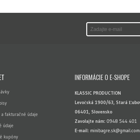
ET
INFORMÁCIE O E-SHOPE
ávky
KLASSIC PRODUCTION
Levočská 1900/63, Stará Ľubo
isy
06401, Slovensko
 a fakturačné údaje
Zavolajte nám:
0948 544 401
 údaje
E-mail:
minibagre.sk@gmail.com
é kupóny