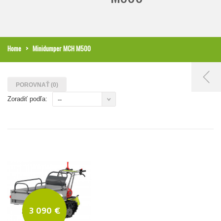
Home
>
Minidumper MCH M500
POROVNAŤ (
0
)
Zoradiť podľa:
--
3 090 €